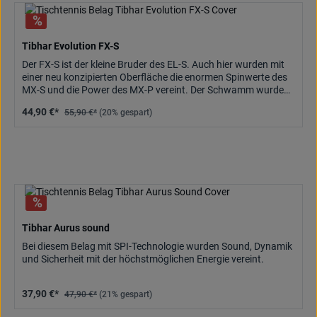
Tibhar Evolution FX-S
Der FX-S ist der kleine Bruder des EL-S. Auch hier wurden mit
einer neu konzipierten Oberfläche die enormen Spinwerte des
MX-S und die Power des MX-P vereint. Der Schwamm wurde
weicher ausgelegt als beim EL-S, so dass sich der FX-S in
44,90 €*
55,90 €*
(20% gespart)
Kombination einer ebenfalls individuell abgestimmten
Noppengeometrie noch elastischer spielt und seiner
Typenbezeichnung Flexible Spin alle Ehre macht. Sehr viel
weicher als MX-P und MX-S, aber etwas härter als der FX-P,
grenzt sich der FX-S trotzdem deutlich von den
Mediumbelägen EL-P und EL-S ab.
Tibhar Aurus sound
Bei diesem Belag mit SPI-Technologie wurden Sound, Dynamik
und Sicherheit mit der höchstmöglichen Energie vereint.
37,90 €*
47,90 €*
(21% gespart)