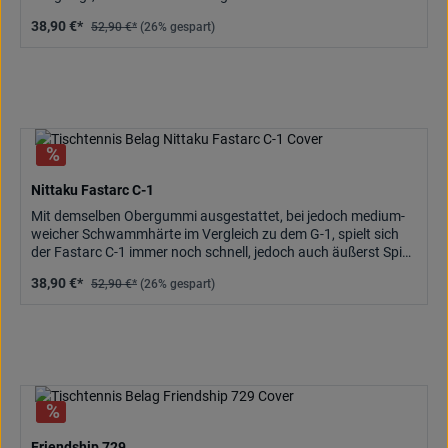
ersten Ball mit Spin legen. Trotz hohem Tempo mit guter
38,90 €*
52,90 €*
(26% gespart)
Ballkontrolle ausgelegt.
Nittaku Fastarc C-1
Mit demselben Obergummi ausgestattet, bei jedoch medium-
weicher Schwammhärte im Vergleich zu dem G-1, spielt sich
der Fastarc C-1 immer noch schnell, jedoch auch äußerst Spin
optimiert mit herausragendem Ballgefühl. Ideal für
38,90 €*
52,90 €*
(26% gespart)
ausgewogenes Power-Allround b
Friendship 729