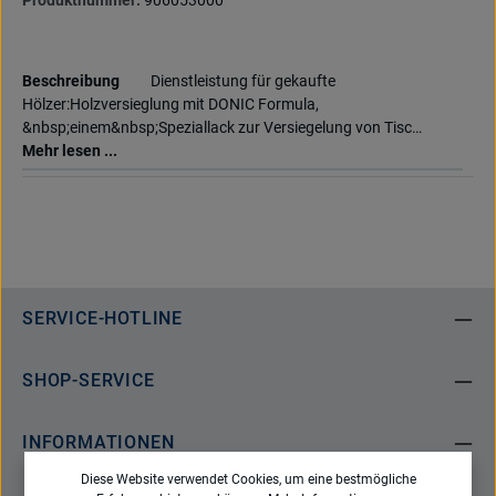
Produktnummer:
906053000
Beschreibung
Dienstleistung für gekaufte
Hölzer:Holzversieglung mit DONIC Formula,
&nbsp;einem&nbsp;Speziallack zur Versiegelung von Tisc…
Mehr lesen ...
SERVICE-HOTLINE
SHOP-SERVICE
INFORMATIONEN
Diese Website verwendet Cookies, um eine bestmögliche