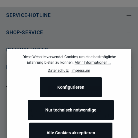
SERVICE-HOTLINE
SHOP-SERVICE
INFORMATIONEN
Diese Website verwendet Cookies, um eine bestmögliche
Erfahrung bieten zu können.
Mehr Informationen ...
NEWSLETTER
Datenschutz
|
Impressum
Konfigurieren
Bestellung widerrufen
Nur technisch notwendige
Alle Preise inkl. gesetzl. Mehrwertsteuer zzgl.
Versandkosten
und ggf.
Nachnahmegebühren, wenn nicht anders angegeben.
Alle Cookies akzeptieren