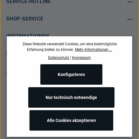
SERVICE-HOTLINE
SHOP-SERVICE
INFORMATIONEN
Diese Website verwendet Cookies, um eine bestmögliche
Erfahrung bieten zu können.
Mehr Informationen ...
NEWSLETTER
Datenschutz
|
Impressum
Konfigurieren
Bestellung widerrufen
Nur technisch notwendige
Alle Preise inkl. gesetzl. Mehrwertsteuer zzgl.
Versandkosten
und ggf.
Nachnahmegebühren, wenn nicht anders angegeben.
Alle Cookies akzeptieren