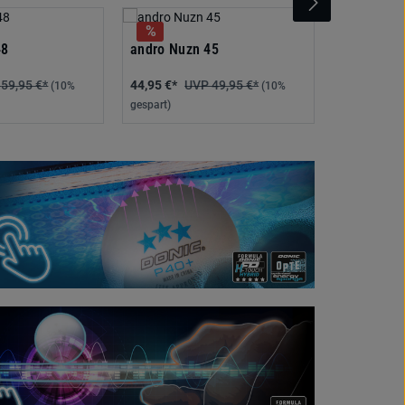
andro Bac
48
andro Nuzn 45
59,95 €*
44,95 €*
49,95 €*
38,65 €*
(10%
(10%
gespart)
gespart)