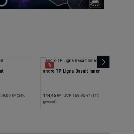
andro TP 
nt
andro TP Ligna Basalt Inner
59,00 €*
144,46 €*
169,95 €*
125,95 €*
(34%
(15%
gespart)
gespart)