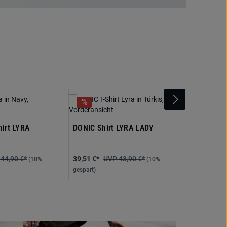
irt LYRA
DONIC Shirt LYRA LADY
DONIC T-S
44,90 €*
39,51 €*
43,90 €*
32,31 €*
(10%
(10%
gespart)
gespart)