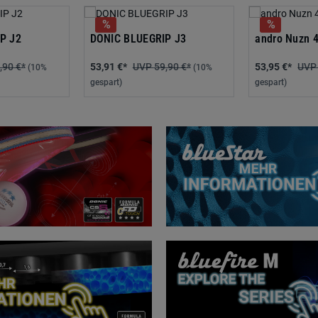
P J2
DONIC BLUEGRIP J3
andro Nuzn 
,90 €*
53,91 €*
59,90 €*
53,95 €*
(10%
(10%
gespart)
gespart)