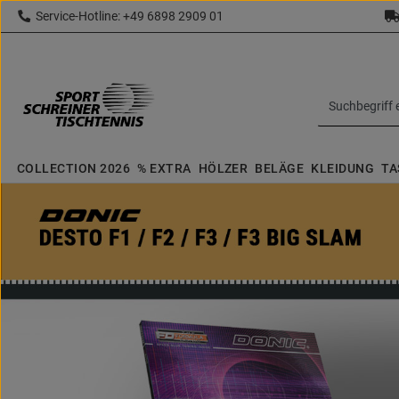
Service-Hotline: +49 6898 2909 01
 Hauptinhalt springen
Zur Suche springen
Zur Hauptnavigation springen
topbar.text
COLLECTION 2026
% EXTRA
HÖLZER
BELÄGE
KLEIDUNG
TA
Bildergalerie überspringen