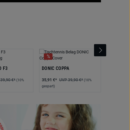
DONIC CO
O F3
DONIC COPPA
39,90 €*
35,91 €*
39,90 €*
35,91 €*
(10%
(10%
gespart)
gespart)