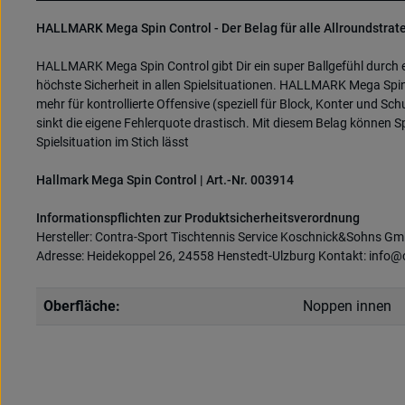
HALLMARK Mega Spin Control - Der Belag für alle Allroundstrat
HALLMARK Mega Spin Control gibt Dir ein super Ballgefühl durch ein
höchste Sicherheit in allen Spielsituationen. HALLMARK Mega Spin 
mehr für kontrollierte Offensive (speziell für Block, Konter und 
sinkt die eigene Fehlerquote drastisch. Mit diesem Belag können Spi
Spielsituation im Stich lässt
Hallmark Mega Spin Control | Art.-Nr. 003914
Informationspflichten zur Produktsicherheitsverordnung
Hersteller: Contra-Sport Tischtennis Service Koschnick&Sohns G
Adresse: Heidekoppel 26, 24558 Henstedt-Ulzburg Kontakt: inf
Oberfläche:
Noppen innen