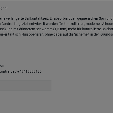
egen!
e verlängerte Ballkontaktzeit. Er absorbiert den gegnerischen Spin und e
Control ist gezielt entwickelt worden für kontrolliertes, modernes Allr
Schuss) und mit dünnerem Schwamm (1,3 mm) mehr für kontrollierte Spielst
eler taktisch klug operieren, ohne dabei auf die Sicherheit in den Grundsc
mbH
o@contra.de / +49419399180