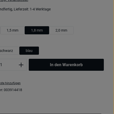
. zzgl. Versandkosten
dfertig, Lieferzeit: 1-4 Werktage
uswählen
1,5 mm
1,8 mm
2,0 mm
uswählen
schwarz
blau
Anzahl: Gib den gewünschten Wert ein oder
In den Warenkorb
ste hinzufügen
r:
003914418