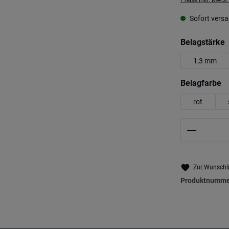
Preise inkl. MwSt
Sofort versan
a
Belagstärke
1,3 mm
a
Belagfarbe
rot
Produkt 
Zur Wunschli
Produktnumme