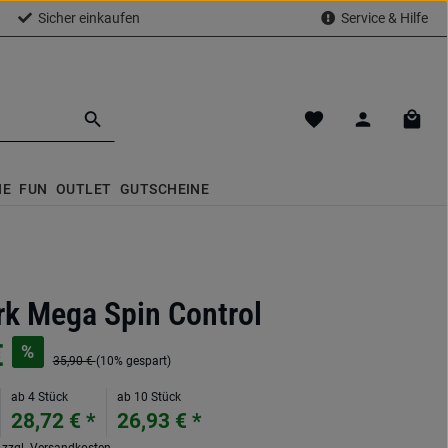
Sicher einkaufen
Service & Hilfe
Du hast 0 Produkte a
Waren
NE
FUN
OUTLET
GUTSCHEINE
rk Mega Spin Control
€
%
35,90 €
(10% gespart)
ab 4 Stück
ab 10 Stück
28,72 € *
26,93 € *