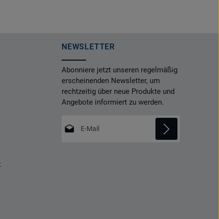
NEWSLETTER
Abonniere jetzt unseren regelmäßig
erscheinenden Newsletter, um
rechtzeitig über neue Produkte und
Angebote informiert zu werden.
E-Mail-Adresse*
Datenschutz
Die mit einem Stern (*) markierten Felder
t
Ich habe die
Datenschutzbestimmungen
sind Pflichtfelder.
zur Kenntnis genommen und die
AGB
gelesen und bin mit ihnen einverstanden.
*