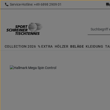
Service-Hotline: +49 6898 2909 01
 Hauptinhalt springen
Zur Suche springen
Zur Hauptnavigation springen
topbar.text
COLLECTION 2026
% EXTRA
HÖLZER
BELÄGE
KLEIDUNG
TA
Bildergalerie überspringen