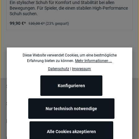
Ein stylischer Schuh für Komfort und Stabilität bei allen
Bewegungen. Für Spieler, die einen stabilen High-Performance
Schuh suchen.
99,90 €*
130,00 €*
(23% gespart)
Diese Website verwendet Cookies, um eine bestmögliche
Erfahrung bieten zu können.
Mehr Informationen ...
Datenschutz
|
Impressum
Konfigurieren
SERVICE-HOTLINE
SHOP-SERVICE
Nur technisch notwendige
INFORMATIONEN
Alle Cookies akzeptieren
NEWSLETTER