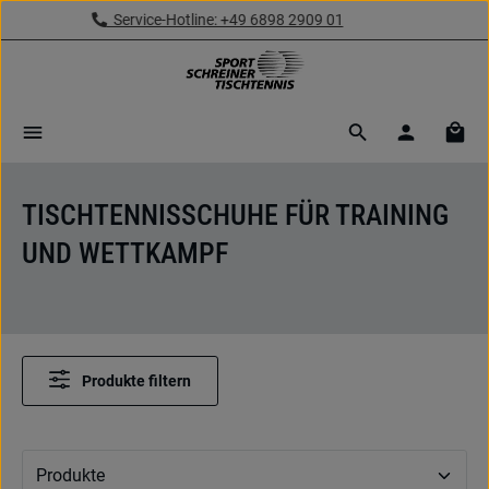
Kostenloser Versand ab 69,- € (Deutschland)
Zum Hauptinhalt springen
Ware
TISCHTENNISSCHUHE FÜR TRAINING
UND WETTKAMPF
Produkte filtern