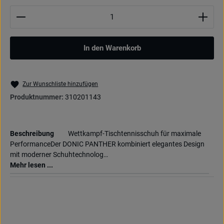
Produkt Anzahl: Gib den gewünschten Wert ein oder be
In den Warenkorb
Zur Wunschliste hinzufügen
Produktnummer:
310201143
Beschreibung
Wettkampf-Tischtennisschuh für maximale
PerformanceDer DONIC PANTHER kombiniert elegantes Design
mit moderner Schuhtechnolog…
Mehr lesen ...