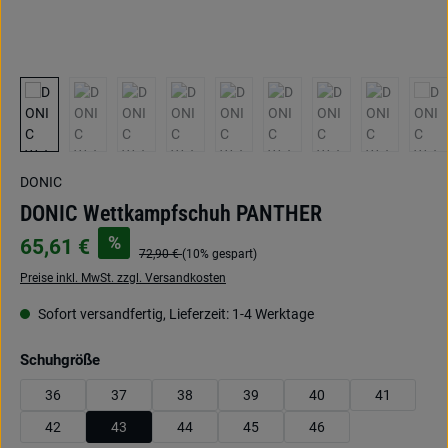
DONIC
DONIC Wettkampfschuh PANTHER
%
65,61 €
72,90 €
(10% gespart)
Preise inkl. MwSt. zzgl. Versandkosten
Sofort versandfertig, Lieferzeit: 1-4 Werktage
auswählen
Schuhgröße
36
37
38
39
40
41
42
43
44
45
46