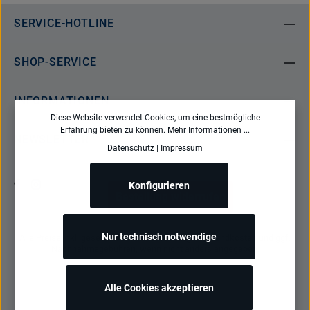
SERVICE-HOTLINE
SHOP-SERVICE
INFORMATIONEN
Diese Website verwendet Cookies, um eine bestmögliche
Erfahrung bieten zu können.
Mehr Informationen ...
NEWSLETTER
Datenschutz
|
Impressum
Konfigurieren
Bestellung widerrufen
Nur technisch notwendige
Alle Preise inkl. gesetzl. Mehrwertsteuer zzgl.
Versandkosten
und ggf.
Nachnahmegebühren, wenn nicht anders angegeben.
Alle Cookies akzeptieren