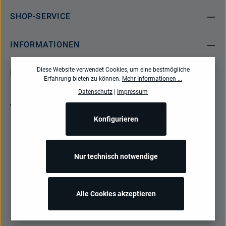
SHOP-SERVICE
INFORMATIONEN
Diese Website verwendet Cookies, um eine bestmögliche
NEWSLETTER
Erfahrung bieten zu können.
Mehr Informationen ...
Datenschutz
|
Impressum
Bestellung widerrufen
Konfigurieren
Alle Preise inkl. gesetzl. Mehrwertsteuer zzgl.
Versandkosten
und ggf.
Nachnahmegebühren, wenn nicht anders angegeben.
Nur technisch notwendige
Alle Cookies akzeptieren