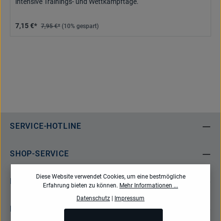
intensive Trainings- und Wettkampftage.
7,15 €*
7,95 €*
(10% gespart)
SERVICE-HOTLINE
SHOP-SERVICE
Diese Website verwendet Cookies, um eine bestmögliche
INFORMATIONEN
Erfahrung bieten zu können.
Mehr Informationen ...
Datenschutz
|
Impressum
NEWSLETTER