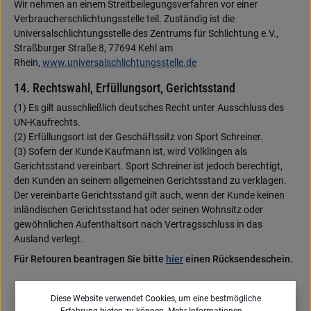
Wir nehmen an einem Streitbeilegungsverfahren vor einer
Verbraucherschlichtungsstelle teil. Zuständig ist die
Universalschlichtungsstelle des Zentrums für Schlichtung e.V.,
Straßburger Straße 8, 77694 Kehl am
Rhein,
www.universalschlichtungsstelle.de
14. Rechtswahl, Erfüllungsort, Gerichtsstand
(1) Es gilt ausschließlich deutsches Recht unter Ausschluss des
UN-Kaufrechts.
(2) Erfüllungsort ist der Geschäftssitz von Sport Schreiner.
(3) Sofern der Kunde Kaufmann ist, wird Völklingen als
Gerichtsstand vereinbart. Sport Schreiner ist jedoch berechtigt,
den Kunden an seinem allgemeinen Gerichtsstand zu verklagen.
Der vereinbarte Gerichtsstand gilt auch, wenn der Kunde keinen
inländischen Gerichtsstand hat oder seinen Wohnsitz oder
gewöhnlichen Aufenthaltsort nach Vertragsschluss in das
Ausland verlegt.
Für Retouren beantragen Sie bitte
hier
einen Rücksendeschein.
Diese Website verwendet Cookies, um eine bestmögliche
Erfahrung bieten zu können.
Mehr Informationen ...