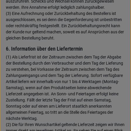
auszuführen. Schecks und Wechsel können zurückgewiesen
werden. Ihre Annahme erfolgt lediglich zahlungshalber.
(3) Eine Aufrechnung oder Zurückbehaltung des Bestellers ist
ausgeschlossen, es sei denn die Gegenforderung ist unbestritten
oder rechtskräftig festgestellt. Ein Zurückbehaltungsrecht kann
der Kunde nur geltend machen, soweit es auf Ansprüchen aus der
gleichen Bestellung beruht.
6. Information über den Liefertermin
(1) Als Lieferfrist ist der Zeitraum zwischen dem Tag der Abgabe
der Bestellung durch den Verbraucher und dem Tag der Lieferung
zu verstehen, bei Vorkasse der Zeitraum zwischen dem Tag des
Zahlungseingangs und dem Tag der Lieferung. Sofort verfügbare
Artikel liefern wir innerhalb von nur 1 bis 4 Werktagen (Montag-
Samstag), wenn auf den Produktseiten keine abweichende
Lieferzeit angegeben ist. An Sonn- und Feiertagen erfolgt keine
Zustellung. Fällt der letzte Tag der Frist auf einen Samstag,
Sonntag oder auf einen am Lieferort staatlich anerkannten
allgemeinen Feiertag, so tritt an die Stelle des Feiertages der
nächste Werktag.
(2) Die für Ihren Wunschartikel geltende Lieferzeit zeigen wir Ihnen
immer direkt am jeweiligen Artikel an. So sehen Sie auf einen Blick,