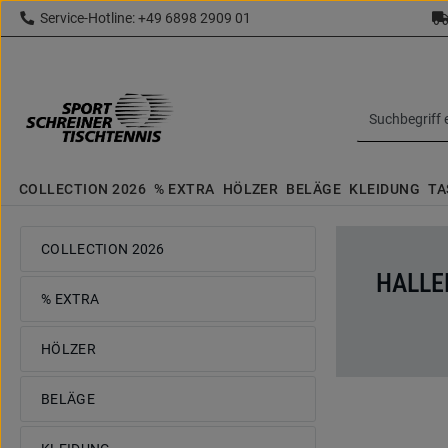
Service-Hotline: +49 6898 2909 01
 Hauptinhalt springen
Zur Suche springen
Zur Hauptnavigation springen
topbar.text
COLLECTION 2026
% EXTRA
HÖLZER
BELÄGE
KLEIDUNG
TA
COLLECTION 2026
HALLE
% EXTRA
HÖLZER
BELÄGE