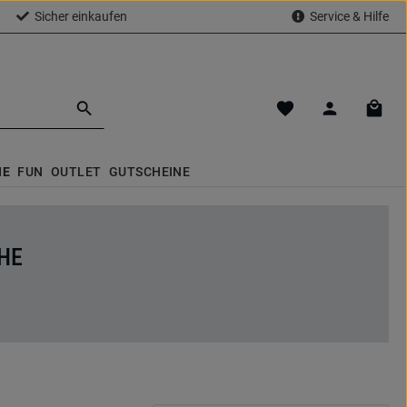
Sicher einkaufen
Service & Hilfe
Du hast 0 Produkte a
Waren
NE
FUN
OUTLET
GUTSCHEINE
HE