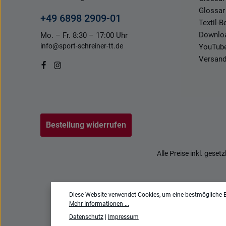
Glossar
+49 6898 2909-01
Textil-
Downlo
Mo. – Fr. 8:30 – 17:00 Uhr
info@sport-schreiner-tt.de
YouTub
Versand
Bestellung widerrufen
Alle Preise inkl. geset
Diese Website verwendet Cookies, um eine bestmögliche E
Mehr Informationen ...
Datenschutz
|
Impressum