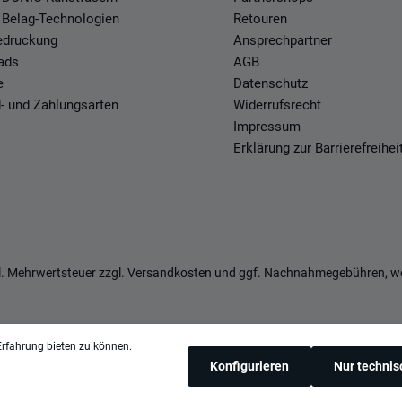
 Belag-Technologien
Retouren
Bedruckung
Ansprechpartner
ads
AGB
e
Datenschutz
- und Zahlungsarten
Widerrufsrecht
Impressum
Erklärung zur Barrierefreihei
zl. Mehrwertsteuer zzgl.
Versandkosten
und ggf. Nachnahmegebühren, we
rfahrung bieten zu können.
Konfigurieren
Nur techni