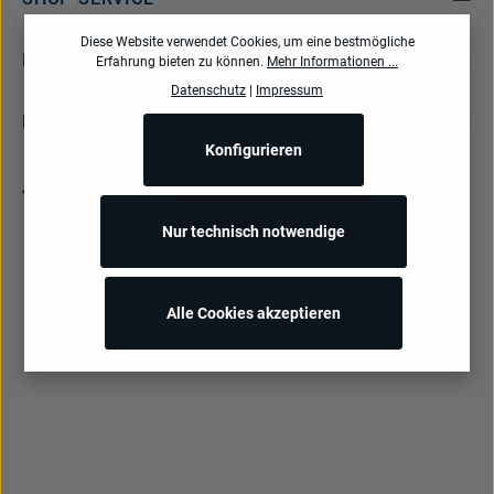
Diese Website verwendet Cookies, um eine bestmögliche
INFORMATIONEN
Erfahrung bieten zu können.
Mehr Informationen ...
Datenschutz
|
Impressum
NEWSLETTER
Konfigurieren
Bestellung widerrufen
Nur technisch notwendige
Alle Preise inkl. gesetzl. Mehrwertsteuer zzgl.
Versandkosten
und ggf.
Nachnahmegebühren, wenn nicht anders angegeben.
Alle Cookies akzeptieren