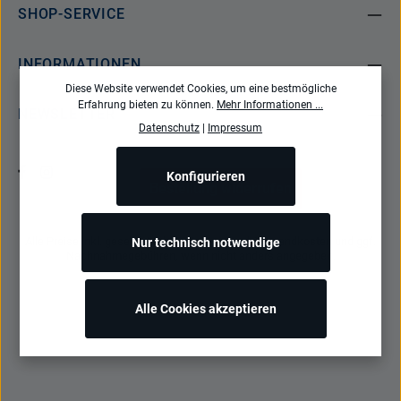
SHOP-SERVICE
INFORMATIONEN
Diese Website verwendet Cookies, um eine bestmögliche
Erfahrung bieten zu können.
Mehr Informationen ...
NEWSLETTER
Datenschutz
|
Impressum
Konfigurieren
Bestellung widerrufen
Alle Preise inkl. gesetzl. Mehrwertsteuer zzgl.
Versandkosten
und ggf.
Nur technisch notwendige
Nachnahmegebühren, wenn nicht anders angegeben.
Alle Cookies akzeptieren