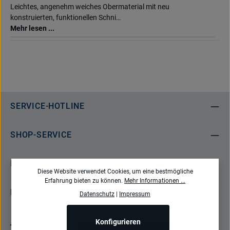
Leichtes, angenehm weiches Obermaterial mit neu
konstruierten, funktionellen Schni…
Mehr lesen ...
SERVICE-HOTLINE
SHOP-SERVICE
INFORMATIONEN
Diese Website verwendet Cookies, um eine bestmögliche
Erfahrung bieten zu können.
Mehr Informationen ...
NEWSLETTER
Datenschutz
|
Impressum
Konfigurieren