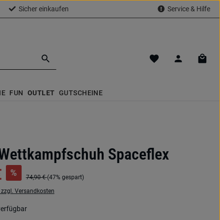
Sicher einkaufen
Service & Hilfe
Du hast 0 Produkte a
Waren
NE
FUN
OUTLET
GUTSCHEINE
Wettkampfschuh Spaceflex
€
%
74,90 €
(47% gespart)
. zzgl. Versandkosten
verfügbar