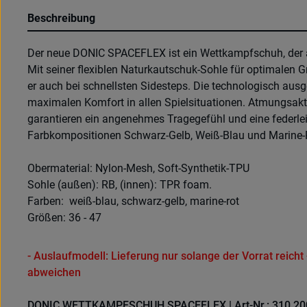
Beschreibung
Der neue DONIC SPACEFLEX ist ein Wettkampfschuh, der al
Mit seiner flexiblen Naturkautschuk-Sohle für optimalen G
er auch bei schnellsten Sidesteps. Die technologisch aus
maximalen Komfort in allen Spielsituationen. Atmungsakt
garantieren ein angenehmes Tragegefühl und eine federlei
Farbkompositionen Schwarz-Gelb, Weiß-Blau und Marine-Rot
Obermaterial: Nylon-Mesh, Soft-Synthetik-TPU
Sohle (außen): RB, (innen): TPR foam.
Farben: weiß-blau, schwarz-gelb, marine-rot
Größen: 36 - 47
- Auslaufmodell: Lieferung nur solange der Vorrat reich
abweichen
DONIC WETTKAMPFSCHUH SPACEFLEX | Art-Nr.: 310 20