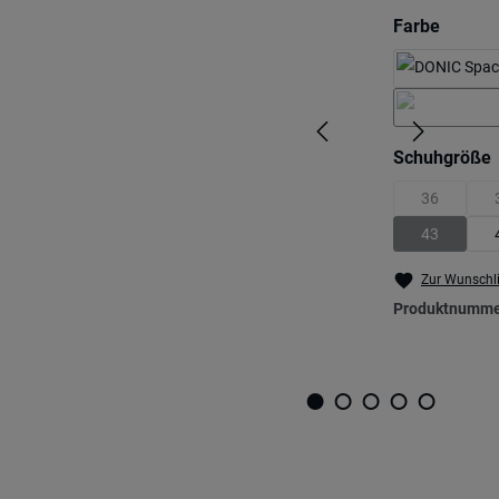
auswä
Farbe
Schuhgröße
36
(Diese Optio
43
(Diese Optio
Zur Wunschli
Produktnumme