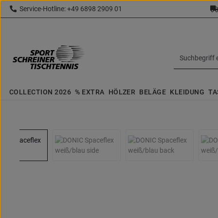
Service-Hotline: +49 6898 2909 01
 Hauptinhalt springen
Zur Suche springen
Zur Hauptnavigation springen
topbar.text
COLLECTION 2026
% EXTRA
HÖLZER
BELÄGE
KLEIDUNG
TA
Bildergalerie überspringen