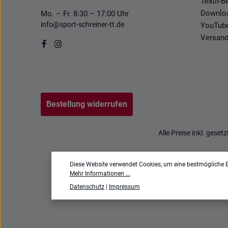
Textil-
Downlo
Mo. – Fr. 8:30 – 17:00 Uhr
info@sport-schreiner-tt.de
YouTub
Versand
Bestellung widerrufen
Alle Preise inkl. geset
Diese Website verwendet Cookies, um eine bestmögliche E
Mehr Informationen ...
Datenschutz
|
Impressum