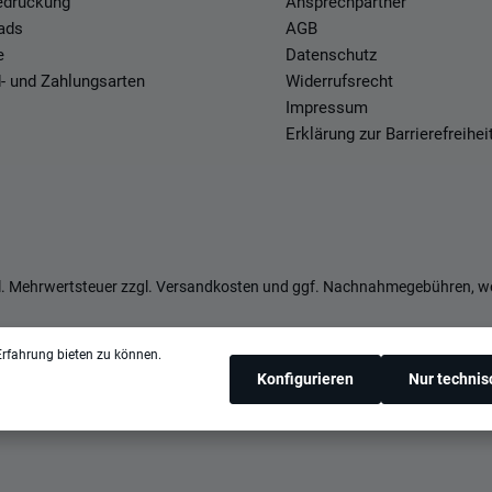
Bedruckung
Ansprechpartner
ads
AGB
e
Datenschutz
- und Zahlungsarten
Widerrufsrecht
Impressum
Erklärung zur Barrierefreihei
zl. Mehrwertsteuer zzgl.
Versandkosten
und ggf. Nachnahmegebühren, we
rfahrung bieten zu können.
Konfigurieren
Nur techni