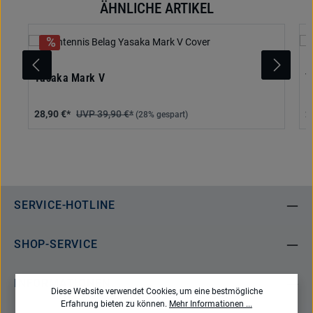
ÄHNLICHE ARTIKEL
Produktgalerie überspringen
Yasaka Mark V
Y
28,90 €*
39,90 €*
2
(28% gespart)
SERVICE-HOTLINE
SHOP-SERVICE
INFORMATIONEN
Diese Website verwendet Cookies, um eine bestmögliche
Erfahrung bieten zu können.
Mehr Informationen ...