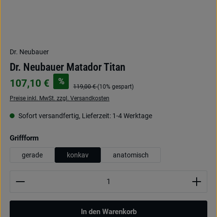
Dr. Neubauer
Dr. Neubauer Matador Titan
%
107,10 €
119,00 €
(10% gespart)
Preise inkl. MwSt. zzgl. Versandkosten
Sofort versandfertig, Lieferzeit: 1-4 Werktage
auswählen
Griffform
gerade
konkav
anatomisch
Produkt Anzahl: Gib den gewünschten Wert ein oder be
In den Warenkorb