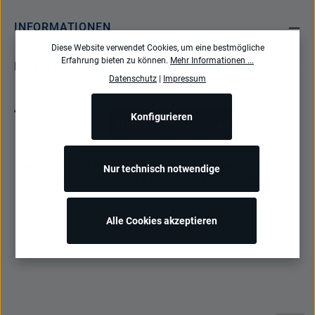
INFORMATIONEN
Diese Website verwendet Cookies, um eine bestmögliche
Erfahrung bieten zu können.
Mehr Informationen ...
NEWSLETTER
Datenschutz
|
Impressum
Konfigurieren
Bestellung widerrufen
Alle Preise inkl. gesetzl. Mehrwertsteuer zzgl.
Versandkosten
und ggf.
Nur technisch notwendige
Nachnahmegebühren, wenn nicht anders angegeben.
Alle Cookies akzeptieren