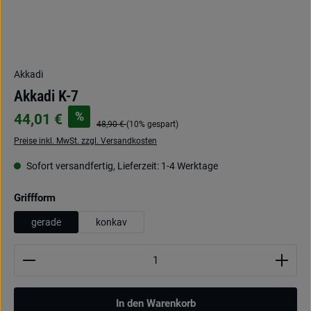
Akkadi
Akkadi K-7
%
44,01 €
48,90 €
(10% gespart)
Preise inkl. MwSt. zzgl. Versandkosten
Sofort versandfertig, Lieferzeit: 1-4 Werktage
auswählen
Griffform
gerade
konkav
Produkt Anzahl: Gib den gewünschten Wert ein oder be
In den Warenkorb