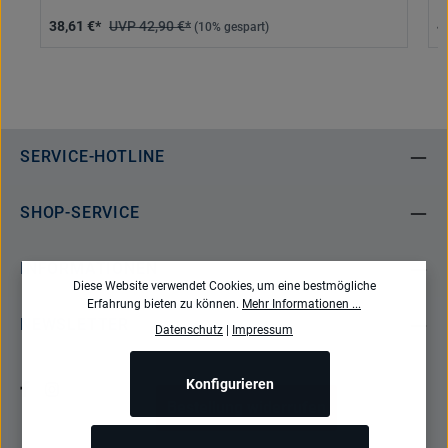
38,61 €*
42,90 €*
4
(10% gespart)
SERVICE-HOTLINE
SHOP-SERVICE
INFORMATIONEN
Diese Website verwendet Cookies, um eine bestmögliche
Erfahrung bieten zu können.
Mehr Informationen ...
NEWSLETTER
Datenschutz
|
Impressum
Konfigurieren
Bestellung widerrufen