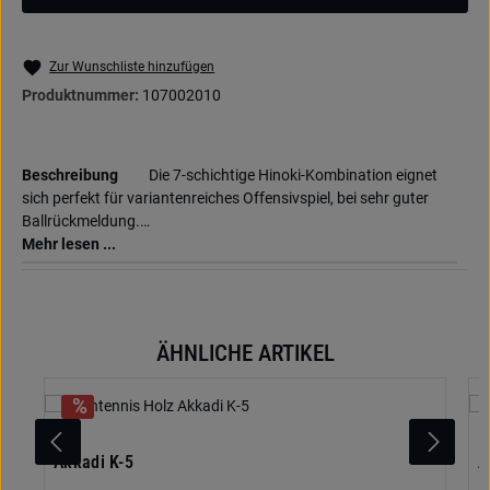
Zur Wunschliste hinzufügen
Produktnummer:
107002010
Beschreibung
Die 7-schichtige Hinoki-Kombination eignet
sich perfekt für variantenreiches Offensivspiel, bei sehr guter
Ballrückmeldung.…
Mehr lesen ...
ÄHNLICHE ARTIKEL
Produktgalerie überspringen
Akkadi K-5
A