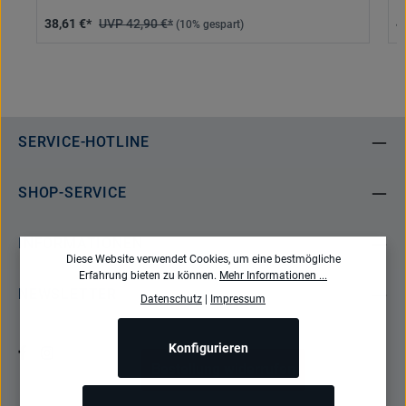
38,61 €*
42,90 €*
4
(10% gespart)
SERVICE-HOTLINE
SHOP-SERVICE
INFORMATIONEN
Diese Website verwendet Cookies, um eine bestmögliche
Erfahrung bieten zu können.
Mehr Informationen ...
NEWSLETTER
Datenschutz
|
Impressum
Konfigurieren
Bestellung widerrufen