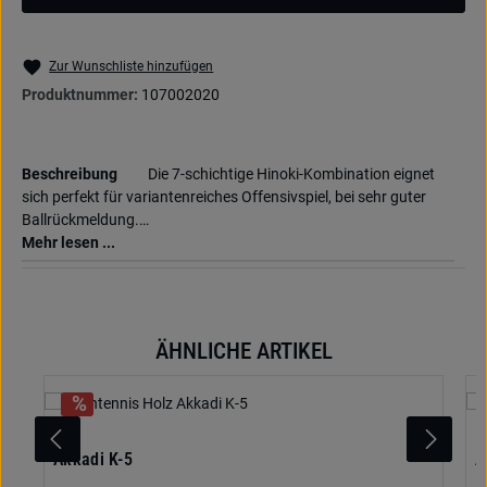
Zur Wunschliste hinzufügen
Produktnummer:
107002020
Beschreibung
Die 7-schichtige Hinoki-Kombination eignet
sich perfekt für variantenreiches Offensivspiel, bei sehr guter
Ballrückmeldung.…
Mehr lesen ...
ÄHNLICHE ARTIKEL
Produktgalerie überspringen
Akkadi K-5
A