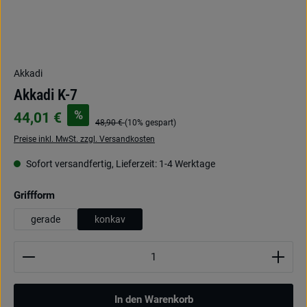
Akkadi
Akkadi K-7
%
44,01 €
48,90 €
(10% gespart)
Preise inkl. MwSt. zzgl. Versandkosten
Sofort versandfertig, Lieferzeit: 1-4 Werktage
auswählen
Griffform
gerade
konkav
Produkt Anzahl: Gib den gewünschten Wert ein oder be
In den Warenkorb