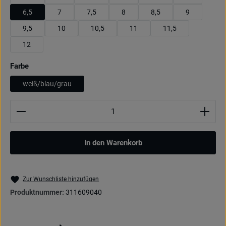
6,5
7
7,5
8
8,5
9
9,5
10
10,5
11
11,5
12
auswählen
Farbe
weiß/blau/grau
Produkt Anzahl: Gib den gewünschten Wert ein oder be
In den Warenkorb
Zur Wunschliste hinzufügen
Produktnummer:
311609040