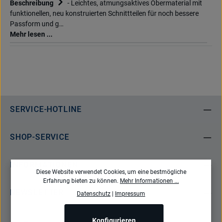
Beschreibung
- Leichtes, atmungsaktives Obermaterial mit
funktionellen, neu konstruierten Schnittteilen für noch bessere
Passform und g…
Mehr lesen ...
SERVICE-HOTLINE
SHOP-SERVICE
INFORMATIONEN
Diese Website verwendet Cookies, um eine bestmögliche
Erfahrung bieten zu können.
Mehr Informationen ...
NEWSLETTER
Datenschutz
|
Impressum
Konfigurieren