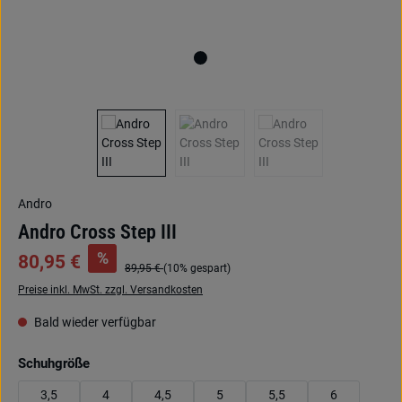
Andro
Andro Cross Step III
%
80,95 €
89,95 €
(10% gespart)
Preise inkl. MwSt. zzgl. Versandkosten
Bald wieder verfügbar
auswählen
Schuhgröße
3,5
4
4,5
5
5,5
6