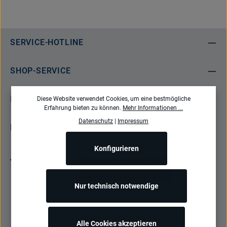
SERVICE-HOTLINE
SHOP-SERVICE
INFORMATIONEN
Diese Website verwendet Cookies, um eine bestmögliche
Erfahrung bieten zu können.
Mehr Informationen ...
Datenschutz
|
Impressum
NEWSLETTER
Konfigurieren
Bestellung widerrufen
Nur technisch notwendige
Alle Preise inkl. gesetzl. Mehrwertsteuer zzgl.
Versandkosten
und ggf.
Nachnahmegebühren, wenn nicht anders angegeben.
Alle Cookies akzeptieren