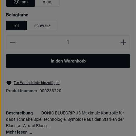
2,0 mm
max.
auswählen
Belagfarbe
rot
schwarz
Produkt Anzahl: Gib den gewünschten Wert ein oder be
In den Warenkorb
Zur Wunschliste hinzufügen
Produktnummer:
000233220
Beschreibung
DONIC BLUEGRIP J3 Maximale Kontrolle für
das tischnahe Spiel Technologie: Symbiose aus den Stärken der
Bluestar-A- und Blueg…
Mehr lesen ...