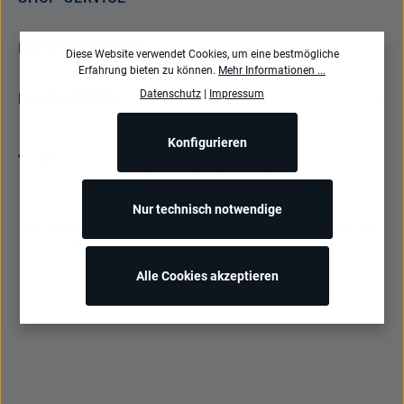
INFORMATIONEN
Diese Website verwendet Cookies, um eine bestmögliche
Erfahrung bieten zu können.
Mehr Informationen ...
Datenschutz
|
Impressum
NEWSLETTER
Konfigurieren
Bestellung widerrufen
Nur technisch notwendige
Alle Preise inkl. gesetzl. Mehrwertsteuer zzgl.
Versandkosten
und ggf.
Nachnahmegebühren, wenn nicht anders angegeben.
Alle Cookies akzeptieren