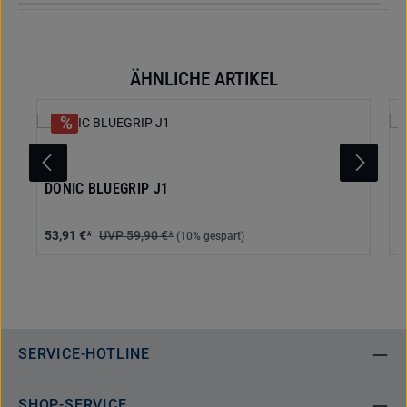
ÄHNLICHE ARTIKEL
Produktgalerie überspringen
DONIC BLUEGRIP J1
D
53,91 €*
59,90 €*
5
(10% gespart)
SERVICE-HOTLINE
SHOP-SERVICE