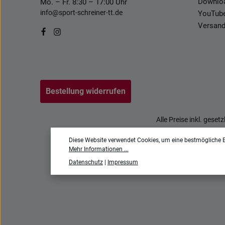
Downlo
Mo. – Fr. 8:30 – 17:00 Uhr
info@sport-schreiner-tt.de
YouTub
Versand
Bestellung widerrufen
Alle Preise inkl. geset
Diese Website verwendet Cookies, um eine bestmögliche E
Mehr Informationen ...
Datenschutz
|
Impressum