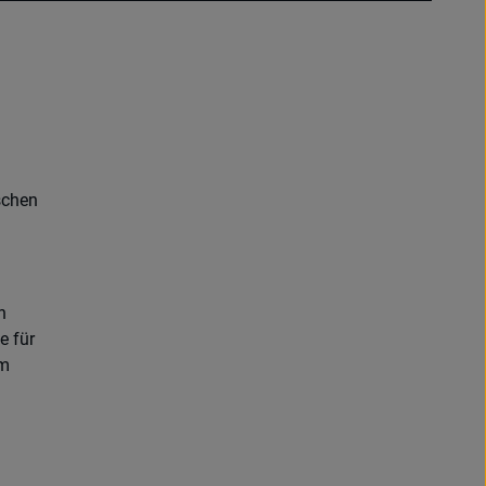
schen
n
e für
im