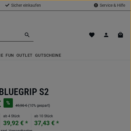
Sicher einkaufen
Service & Hilfe
Du hast 0 Produkte a
Waren
NE
FUN
OUTLET
GUTSCHEINE
BLUEGRIP S2
€
%
49,90 €
(10% gespart)
ab 4 Stück
ab 10 Stück
39,92 € *
37,43 € *