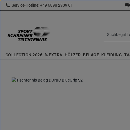
Service-Hotline: +49 6898 2909 01
 Hauptinhalt springen
Zur Suche springen
Zur Hauptnavigation springen
topbar.text
COLLECTION 2026
% EXTRA
HÖLZER
BELÄGE
KLEIDUNG
TA
Bildergalerie überspringen