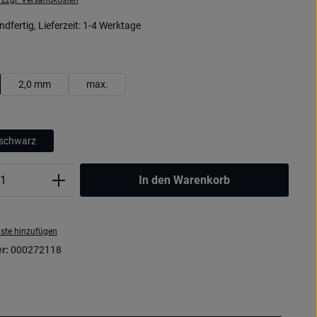
. zzgl. Versandkosten
dfertig, Lieferzeit: 1-4 Werktage
uswählen
2,0 mm
max.
uswählen
schwarz
Anzahl: Gib den gewünschten Wert ein oder
In den Warenkorb
ste hinzufügen
r:
000272118