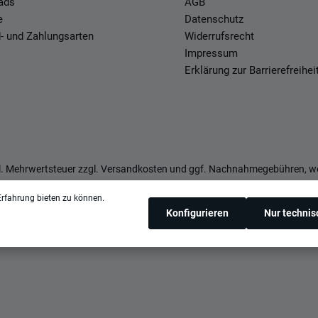
ads
AGB
e
Datenschutz
- und Zahlungsarten
Widerrufsrecht
Impressum
Erklärung zur Barrierefreihei
zl. Mehrwertsteuer zzgl.
Versandkosten
und ggf. Nachnahmegebühren, we
rfahrung bieten zu können.
Konfigurieren
Nur techni