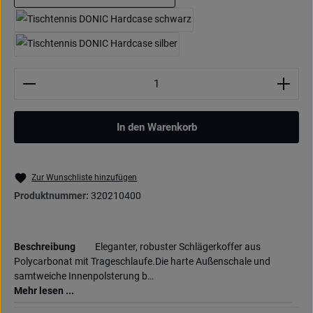
blau
schwarz
silber
Produkt Anzahl: Gib den gewünschten Wert ein oder be
In den Warenkorb
Zur Wunschliste hinzufügen
Produktnummer:
320210400
Beschreibung
Eleganter, robuster Schlägerkoffer aus
Polycarbonat mit Trageschlaufe.Die harte Außenschale und
samtweiche Innenpolsterung b…
Mehr lesen ...