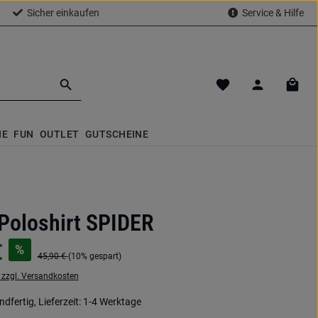
Sicher einkaufen
Service & Hilfe
Du hast 0 Produkte a
Waren
NE
FUN
OUTLET
GUTSCHEINE
Poloshirt SPIDER
€
%
45,90 €
(10% gespart)
. zzgl. Versandkosten
dfertig, Lieferzeit: 1-4 Werktage