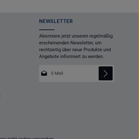
NEWSLETTER
Abonniere jetzt unseren regelmäßig
erscheinenden Newsletter, um
rechtzeitig über neue Produkte und
Angebote informiert zu werden.
E-Mail-Adresse*
Datenschutz
Die mit einem Stern (*) markierten Felder
t
Ich habe die
Datenschutzbestimmungen
sind Pflichtfelder.
zur Kenntnis genommen und die
AGB
gelesen und bin mit ihnen einverstanden.
*