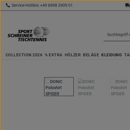
Service-Hotline: +49 6898 2909 01
 Hauptinhalt springen
Zur Suche springen
Zur Hauptnavigation springen
topbar.text
COLLECTION 2026
% EXTRA
HÖLZER
BELÄGE
KLEIDUNG
TA
Bildergalerie überspringen