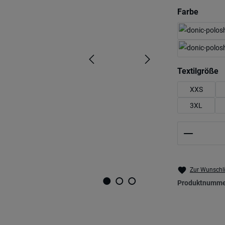
auswä
Farbe
a
Textilgröße
XXS
3XL
Produkt 
Zur Wunschli
Produktnumme