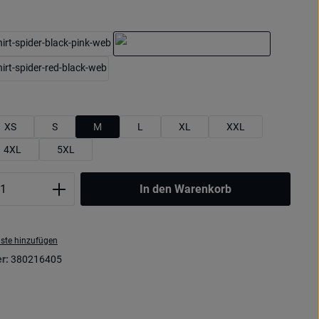
hlen
schwarz/pink
marine/hellblau
rot/schwarz
uswählen
XS
S
M
L
XL
XXL
4XL
5XL
Anzahl: Gib den gewünschten Wert ein oder
In den Warenkorb
ste hinzufügen
r:
380216405