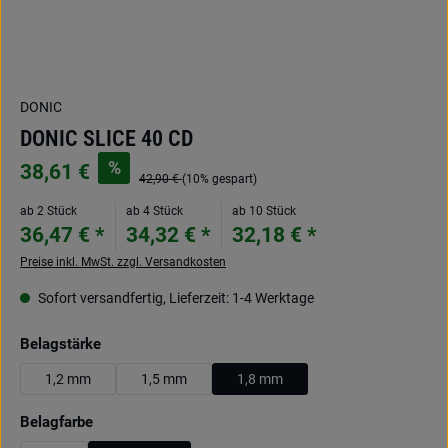
DONIC
DONIC SLICE 40 CD
%
38,61 €
42,90 €
(10% gespart)
ab 2 Stück
ab 4 Stück
ab 10 Stück
36,47 € *
34,32 € *
32,18 € *
Preise inkl. MwSt. zzgl. Versandkosten
Sofort versandfertig, Lieferzeit: 1-4 Werktage
auswählen
Belagstärke
1,2 mm
1,5 mm
1,8 mm
auswählen
Belagfarbe