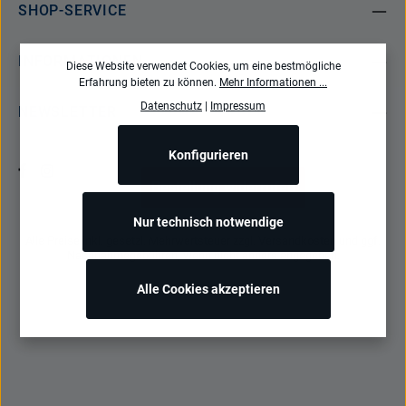
SHOP-SERVICE
INFORMATIONEN
Diese Website verwendet Cookies, um eine bestmögliche
Erfahrung bieten zu können.
Mehr Informationen ...
Datenschutz
|
Impressum
NEWSLETTER
Konfigurieren
Bestellung widerrufen
Nur technisch notwendige
Alle Preise inkl. gesetzl. Mehrwertsteuer zzgl.
Versandkosten
und ggf.
Nachnahmegebühren, wenn nicht anders angegeben.
Alle Cookies akzeptieren