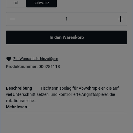
rot
schwarz
Produkt Anzahl: Gib den gewünschten Wert ein oder be
In den Warenkorb
Zur Wunschliste hinzufügen
Produktnummer:
000281118
Beschreibung
Tischtennisbelag für Abwehrspieler, die auf
viel Unterschnitt setzen, und kontrollierte Angriffsspieler, die
rotationsreiche…
Mehr lesen ...