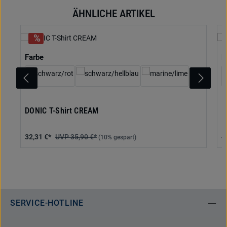
ÄHNLICHE ARTIKEL
Produktgalerie überspringen
auswählen
Farbe
F
DONIC T-Shirt CREAM
D
32,31 €*
35,90 €*
4
(10% gespart)
SERVICE-HOTLINE