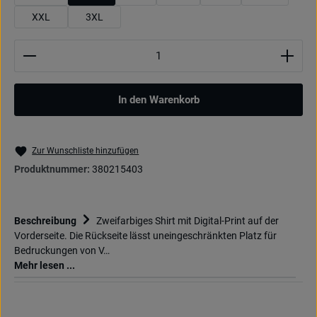
XXL
3XL
Produkt Anzahl: Gib den gewünschten Wert ein oder be
In den Warenkorb
Zur Wunschliste hinzufügen
Produktnummer:
380215403
Beschreibung
Zweifarbiges Shirt mit Digital-Print auf der
Vorderseite. Die Rückseite lässt uneingeschränkten Platz für
Bedruckungen von V…
Mehr lesen ...