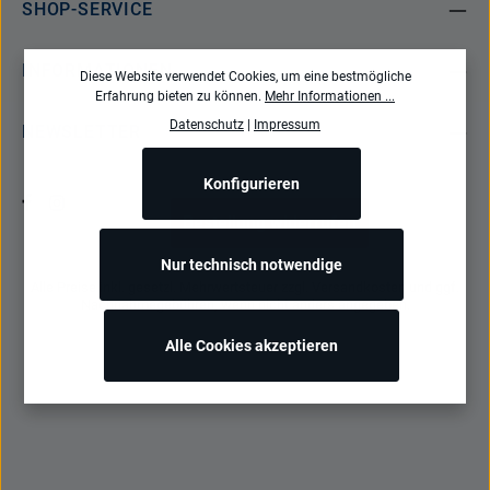
SHOP-SERVICE
INFORMATIONEN
Diese Website verwendet Cookies, um eine bestmögliche
Erfahrung bieten zu können.
Mehr Informationen ...
Datenschutz
|
Impressum
NEWSLETTER
Konfigurieren
Bestellung widerrufen
Nur technisch notwendige
Alle Preise inkl. gesetzl. Mehrwertsteuer zzgl.
Versandkosten
und ggf.
Nachnahmegebühren, wenn nicht anders angegeben.
Alle Cookies akzeptieren