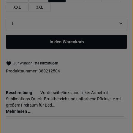
XXL
3XL
Produkt Anzahl: Gib den gewünschten Wert ein oder be
In den Warenkorb
Zur Wunschliste hinzufügen
Produktnummer:
380212504
Beschreibung
Vorderseite/links und linker Ärmel mit
Sublimations-Druck. Brustbereich und unifarbene Rückseite mit
großem Freiraum für Bed…
Mehr lesen ...