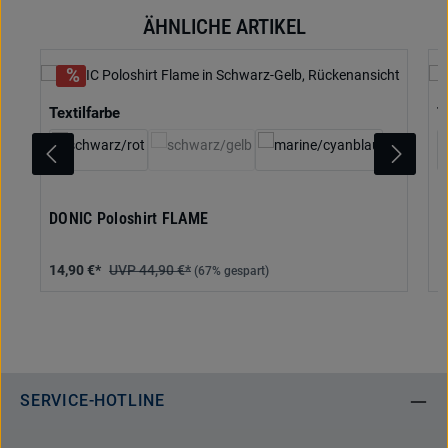
ÄHNLICHE ARTIKEL
Produktgalerie überspringen
auswählen
Textilfarbe
T
(Diese Option ist zurzeit nicht verfügbar.)
DONIC Poloshirt FLAME
D
14,90 €*
44,90 €*
1
(67% gespart)
SERVICE-HOTLINE