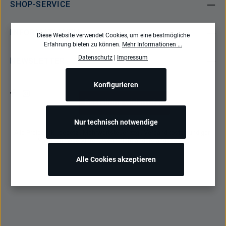
SHOP-SERVICE
INFORMATIONEN
Diese Website verwendet Cookies, um eine bestmögliche
Erfahrung bieten zu können.
Mehr Informationen ...
Datenschutz
|
Impressum
NEWSLETTER
Konfigurieren
Bestellung widerrufen
Nur technisch notwendige
Alle Preise inkl. gesetzl. Mehrwertsteuer zzgl.
Versandkosten
und ggf.
Nachnahmegebühren, wenn nicht anders angegeben.
Alle Cookies akzeptieren