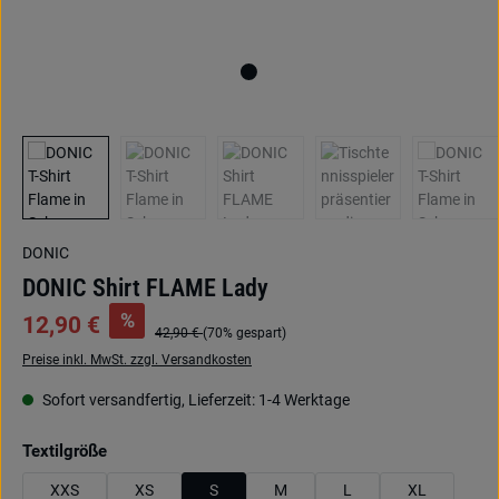
DONIC
DONIC Shirt FLAME Lady
%
12,90 €
42,90 €
(70% gespart)
Preise inkl. MwSt. zzgl. Versandkosten
Sofort versandfertig, Lieferzeit: 1-4 Werktage
auswählen
Textilgröße
XXS
XS
S
M
L
XL