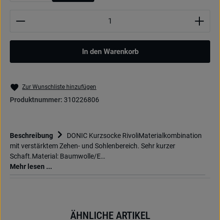
Produkt Anzahl: Gib den gewünschten Wert ein oder be
In den Warenkorb
Zur Wunschliste hinzufügen
Produktnummer:
310226806
Beschreibung
DONIC Kurzsocke RivoliMaterialkombination
mit verstärktem Zehen- und Sohlenbereich. Sehr kurzer
Schaft.Material: Baumwolle/E…
Mehr lesen ...
ÄHNLICHE ARTIKEL
Produktgalerie überspringen