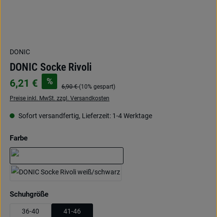
DONIC
DONIC Socke Rivoli
%
6,21 €
6,90 €
(10% gespart)
Preise inkl. MwSt. zzgl. Versandkosten
Sofort versandfertig, Lieferzeit: 1-4 Werktage
auswählen
Farbe
weiß/cyanblau
weiß/schwarz
auswählen
Schuhgröße
36-40
41-46