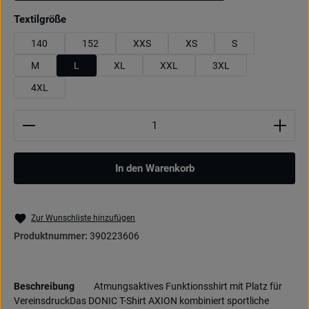
auswählen
Textilgröße
140
152
XXS
XS
S
M
L
XL
XXL
3XL
4XL
Produkt Anzahl: Gib den gewünschten Wert ein oder be
In den Warenkorb
Zur Wunschliste hinzufügen
Produktnummer:
390223606
Beschreibung
Atmungsaktives Funktionsshirt mit Platz für
VereinsdruckDas DONIC T-Shirt AXION kombiniert sportliche