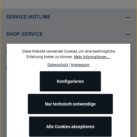
SERVICE-HOTLINE
SHOP-SERVICE
INFORMATIONEN
Diese Website verwendet Cookies, um eine bestmögliche
Erfahrung bieten zu können.
Mehr Informationen ...
Datenschutz
|
Impressum
NEWSLETTER
Konfigurieren
Bestellung widerrufen
Nur technisch notwendige
Alle Preise inkl. gesetzl. Mehrwertsteuer zzgl.
Versandkosten
und ggf.
Nachnahmegebühren, wenn nicht anders angegeben.
Alle Cookies akzeptieren