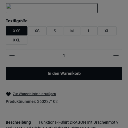
royal
schwarz
auswählen
Textilgröße
XXS
XS
S
M
L
XL
XXL
Produkt Anzahl: Gib den gewünschten Wert ein oder be
In den Warenkorb
Zur Wunschliste hinzufügen
Produktnummer:
360227102
Beschreibung
Funktions-T-Shirt DRAGON mit Drachenmotiv