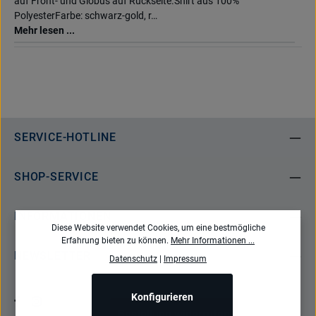
auf Front- und Globus auf Rückseite.Shirt aus 100%
PolyesterFarbe: schwarz-gold, r…
Mehr lesen ...
SERVICE-HOTLINE
SHOP-SERVICE
INFORMATIONEN
Diese Website verwendet Cookies, um eine bestmögliche
Erfahrung bieten zu können.
Mehr Informationen ...
NEWSLETTER
Datenschutz
|
Impressum
Konfigurieren
Bestellung widerrufen