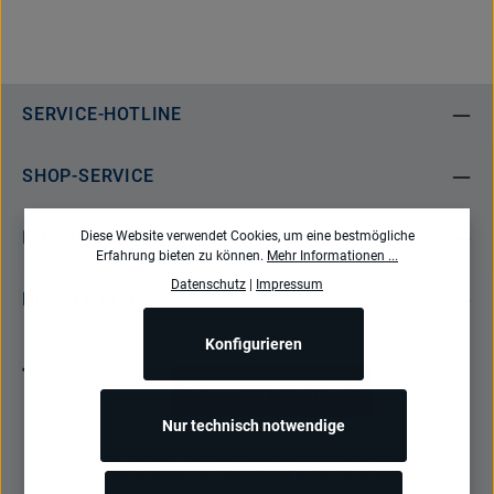
SERVICE-HOTLINE
SHOP-SERVICE
INFORMATIONEN
Diese Website verwendet Cookies, um eine bestmögliche
Erfahrung bieten zu können.
Mehr Informationen ...
Datenschutz
|
Impressum
NEWSLETTER
Konfigurieren
Bestellung widerrufen
Nur technisch notwendige
Alle Preise inkl. gesetzl. Mehrwertsteuer zzgl.
Versandkosten
und ggf.
Nachnahmegebühren, wenn nicht anders angegeben.