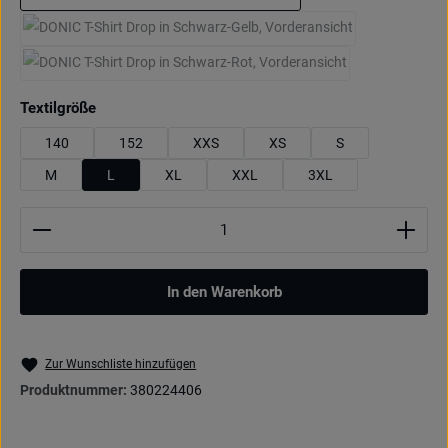
marine/cyanblau
schwarz/gelb
(Diese Option ist zurzeit nicht verfügbar.)
schwarz/rot
(Diese Option ist zurzeit nicht verfügbar.)
auswählen
Textilgröße
140
152
XXS
XS
S
M
L
XL
XXL
3XL
Produkt Anzahl: Gib den gewünschten Wert ein oder be
In den Warenkorb
Zur Wunschliste hinzufügen
Produktnummer:
380224406