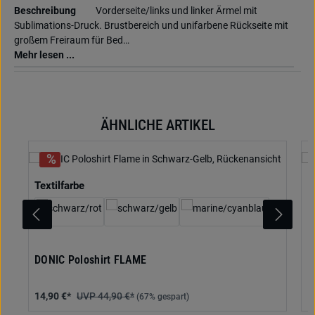
Beschreibung
Vorderseite/links und linker Ärmel mit
Sublimations-Druck. Brustbereich und unifarbene Rückseite mit
großem Freiraum für Bed…
Mehr lesen ...
ÄHNLICHE ARTIKEL
Produktgalerie überspringen
auswählen
Textilfarbe
DONIC Poloshirt FLAME
D
14,90 €*
44,90 €*
1
(67% gespart)