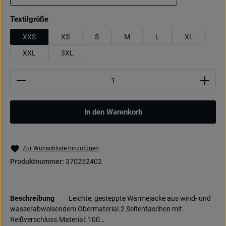
marine
auswählen
Textilgröße
XXS
XS
S
M
L
XL
XXL
3XL
Produkt Anzahl: Gib den gewünschten Wert ein oder be
In den Warenkorb
Zur Wunschliste hinzufügen
Produktnummer:
370252402
Beschreibung
Leichte, gesteppte Wärmejacke aus wind- und
wasserabweisendem Obermaterial.2 Seitentaschen mit
Reißverschluss.Material: 100…