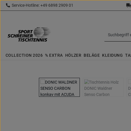
Service-Hotline: +49 6898 2909 01
 Hauptinhalt springen
Zur Suche springen
Zur Hauptnavigation springen
topbar.text
COLLECTION 2026
% EXTRA
HÖLZER
BELÄGE
KLEIDUNG
TA
Bildergalerie überspringen