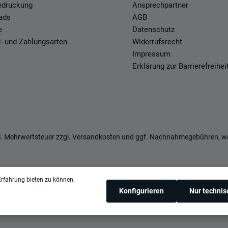
Bedruckung
Ansprechpartner
ads
AGB
e
Datenschutz
- und Zahlungsarten
Widerrufsrecht
Impressum
Erklärung zur Barrierefreihei
zl. Mehrwertsteuer zzgl.
Versandkosten
und ggf. Nachnahmegebühren, we
rfahrung bieten zu können.
Konfigurieren
Nur techni