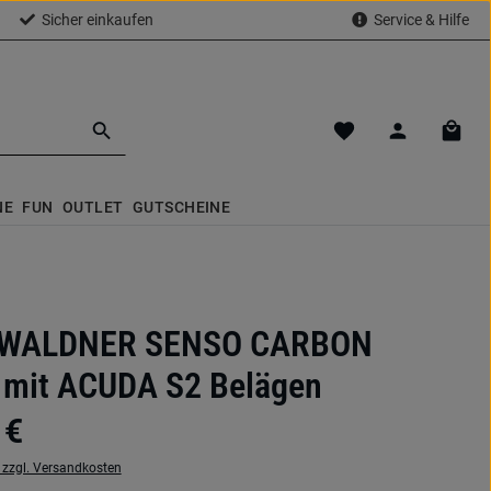
Sicher einkaufen
Service & Hilfe
Du hast 0 Produkte a
Waren
NE
FUN
OUTLET
GUTSCHEINE
 WALDNER SENSO CARBON
 mit ACUDA S2 Belägen
 €
. zzgl. Versandkosten