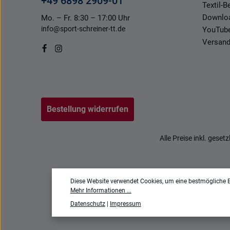
+49 6898 2909-01
Textil-
Downlo
Mo. – Fr. 8:30 – 17:00 Uhr
info@sport-schreiner-tt.de
YouTub
Versand
Bestellung widerrufen
Alle Preise inkl. geset
Diese Website verwendet Cookies, um eine bestmögliche E
Mehr Informationen ...
Datenschutz
|
Impressum