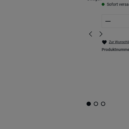
Sofort versan
Produkt 
Zur Wunschli
Produktnumme