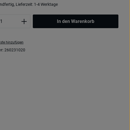
dfertig, Lieferzeit: 1-4 Werktage
Anzahl: Gib den gewünschten Wert ein oder
In den Warenkorb
ste hinzufügen
r:
260231020