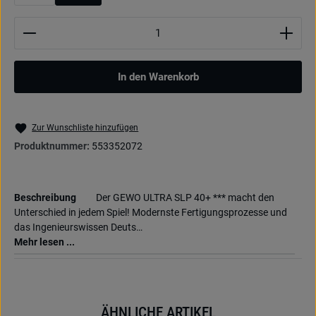
Produkt Anzahl: Gib den gewünschten Wert ein oder be
In den Warenkorb
Zur Wunschliste hinzufügen
Produktnummer:
553352072
Beschreibung
Der GEWO ULTRA SLP 40+ *** macht den
Unterschied in jedem Spiel! Modernste Fertigungsprozesse und
das Ingenieurswissen Deuts…
Mehr lesen ...
ÄHNLICHE ARTIKEL
Produktgalerie überspringen