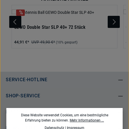
GEWO Double Star SLP 40+ 72 Stück
G
44,91 €*
49,90 €*
4
(10% gespart)
SERVICE-HOTLINE
SHOP-SERVICE
INFORMATIONEN
Diese Website verwendet Cookies, um eine bestmögliche
Erfahrung bieten zu können.
Mehr Informationen ...
NEWSLETTER
Datenschutz
|
Impressum