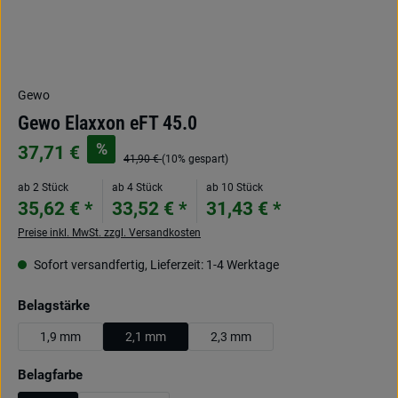
Gewo
Gewo Elaxxon eFT 45.0
%
37,71 €
41,90 €
(10% gespart)
ab 2 Stück
ab 4 Stück
ab 10 Stück
35,62 € *
33,52 € *
31,43 € *
Preise inkl. MwSt. zzgl. Versandkosten
Sofort versandfertig, Lieferzeit: 1-4 Werktage
auswählen
Belagstärke
1,9 mm
2,1 mm
2,3 mm
auswählen
Belagfarbe