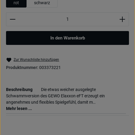
rot
schwarz
Produkt Anzahl: Gib den gewünschten Wert ein oder be
In den Warenkorb
Zur Wunschliste hinzufügen
Produktnummer:
003373221
Beschreibung
Die etwas weicher ausgelegte
Schwammversion des GEWO Elaxxon eFT erzeugt ein
angenehmes und flexibles Spielgefühl, damit m…
Mehr lesen ...