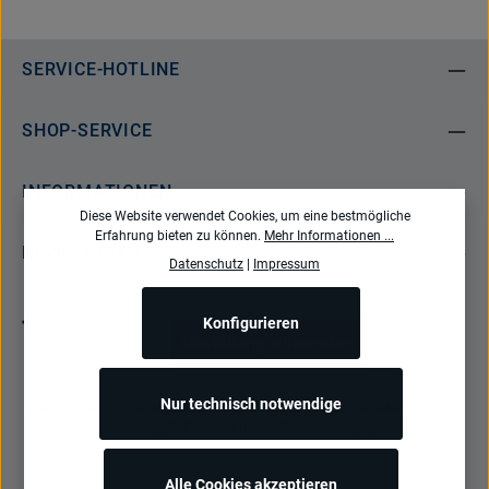
SERVICE-HOTLINE
SHOP-SERVICE
INFORMATIONEN
Diese Website verwendet Cookies, um eine bestmögliche
Erfahrung bieten zu können.
Mehr Informationen ...
NEWSLETTER
Datenschutz
|
Impressum
Konfigurieren
Bestellung widerrufen
Nur technisch notwendige
Alle Preise inkl. gesetzl. Mehrwertsteuer zzgl.
Versandkosten
und ggf.
Nachnahmegebühren, wenn nicht anders angegeben.
Alle Cookies akzeptieren