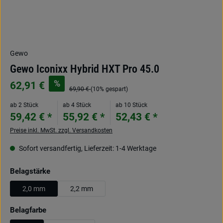
Gewo
Gewo Iconixx Hybrid HXT Pro 45.0
%
62,91 €
69,90 €
(10% gespart)
ab 2 Stück
ab 4 Stück
ab 10 Stück
59,42 € *
55,92 € *
52,43 € *
Preise inkl. MwSt. zzgl. Versandkosten
Sofort versandfertig, Lieferzeit: 1-4 Werktage
auswählen
Belagstärke
2,0 mm
2,2 mm
auswählen
Belagfarbe