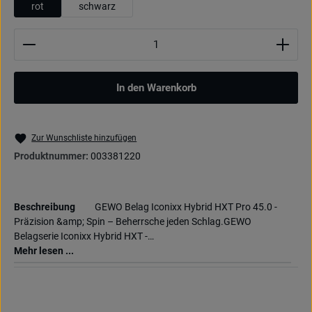
rot
schwarz
Produkt Anzahl: Gib den gewünschten Wert ein oder be
In den Warenkorb
Zur Wunschliste hinzufügen
Produktnummer:
003381220
Beschreibung
GEWO Belag Iconixx Hybrid HXT Pro 45.0 -
Präzision &amp; Spin – Beherrsche jeden Schlag.GEWO
Belagserie Iconixx Hybrid HXT -…
Mehr lesen ...