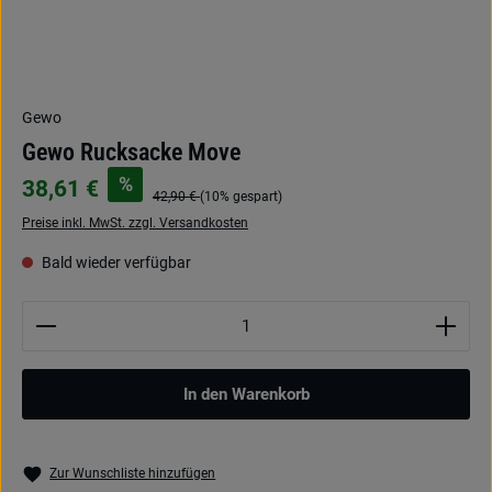
Gewo
Gewo Rucksacke Move
%
38,61 €
42,90 €
(10% gespart)
Preise inkl. MwSt. zzgl. Versandkosten
Bald wieder verfügbar
Produkt Anzahl: Gib den gewünschten Wert ein oder be
In den Warenkorb
Zur Wunschliste hinzufügen