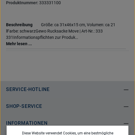
Produktnummer:
333331100
Beschreibung
Größe: ca 31x46x15 cm, Volumen: ca 21
lFarbe: schwarzGewo Rucksacke Move | Art-Nr.: 333
331Informationspflichten zur Produk…
Mehr lesen ...
SERVICE-HOTLINE
SHOP-SERVICE
INFORMATIONEN
Diese Website verwendet Cookies, um eine bestmögliche