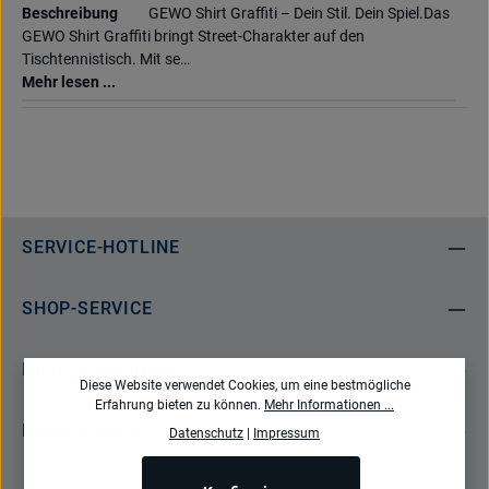
Beschreibung
GEWO Shirt Graffiti – Dein Stil. Dein Spiel.Das
GEWO Shirt Graffiti bringt Street-Charakter auf den
Tischtennistisch. Mit se…
Mehr lesen ...
SERVICE-HOTLINE
SHOP-SERVICE
INFORMATIONEN
Diese Website verwendet Cookies, um eine bestmögliche
Erfahrung bieten zu können.
Mehr Informationen ...
NEWSLETTER
Datenschutz
|
Impressum