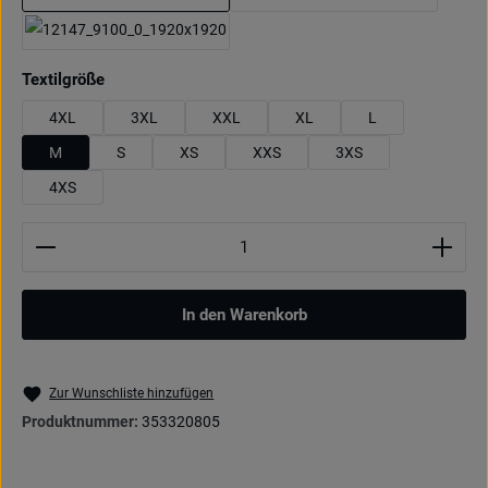
royal
pink
schwarz
auswählen
Textilgröße
4XL
3XL
XXL
XL
L
M
S
XS
XXS
3XS
4XS
Produkt Anzahl: Gib den gewünschten Wert ein oder be
In den Warenkorb
Zur Wunschliste hinzufügen
Produktnummer:
353320805