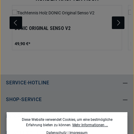
DONIC ORIGINAL SENSO V2
D
49,90 €*
2
SERVICE-HOTLINE
SHOP-SERVICE
INFORMATIONEN
Diese Website verwendet Cookies, um eine bestmögliche
Erfahrung bieten zu können.
Mehr Informationen ...
NEWSLETTER
Datenschutz
|
Impressum