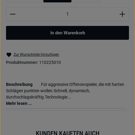
Produkt Anzahl: Gib den gewünschten Wert ein oder be
In den Warenkorb
Zur Wunschliste hinzufügen
Produktnummer:
110225010
Beschreibung
Für aggressive Offensivspieler, die mit harten
Schlägen punkten wollen.Schnell, dynamisch,
durchschlagskräftig.Technologie:…
Mehr lesen ...
KUNDEN KAUFTEN AUCH
Produktgalerie überspringen