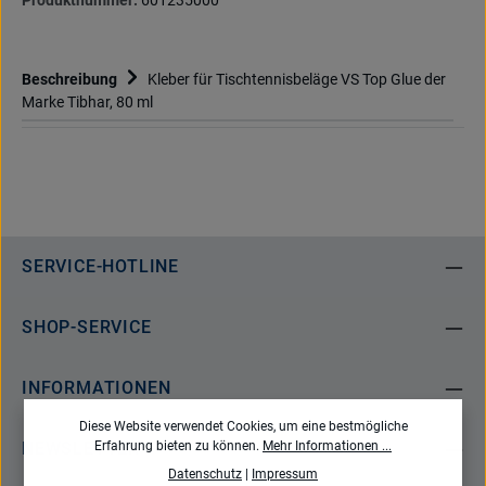
Produktnummer:
601235000
Beschreibung
Kleber für Tischtennisbeläge VS Top Glue der
Marke Tibhar, 80 ml
SERVICE-HOTLINE
SHOP-SERVICE
INFORMATIONEN
Diese Website verwendet Cookies, um eine bestmögliche
NEWSLETTER
Erfahrung bieten zu können.
Mehr Informationen ...
Datenschutz
|
Impressum