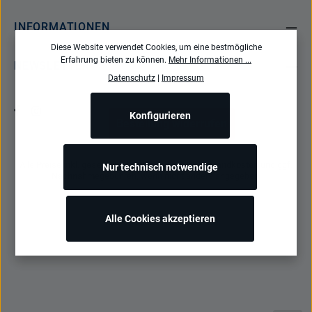
INFORMATIONEN
Diese Website verwendet Cookies, um eine bestmögliche
Erfahrung bieten zu können.
Mehr Informationen ...
NEWSLETTER
Datenschutz
|
Impressum
Konfigurieren
Bestellung widerrufen
Alle Preise inkl. gesetzl. Mehrwertsteuer zzgl.
Versandkosten
und ggf.
Nur technisch notwendige
Nachnahmegebühren, wenn nicht anders angegeben.
Alle Cookies akzeptieren