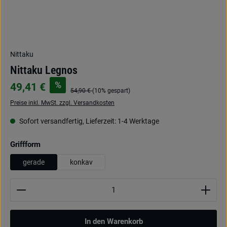
Nittaku
Nittaku Legnos
%
49,41 €
54,90 €
(10% gespart)
Preise inkl. MwSt. zzgl. Versandkosten
Sofort versandfertig, Lieferzeit: 1-4 Werktage
auswählen
Griffform
gerade
konkav
Produkt Anzahl: Gib den gewünschten Wert ein oder be
In den Warenkorb