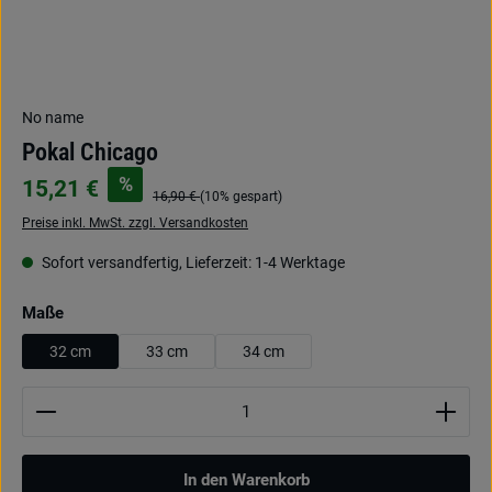
No name
Pokal Chicago
%
15,21 €
16,90 €
(10% gespart)
Preise inkl. MwSt. zzgl. Versandkosten
Sofort versandfertig, Lieferzeit: 1-4 Werktage
auswählen
Maße
32 cm
33 cm
34 cm
Produkt Anzahl: Gib den gewünschten Wert ein oder be
In den Warenkorb