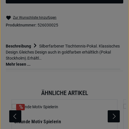
Zur Wunschliste hinzufügen
Produktnummer:
526030025
Beschreibung
Silberfarbener Tischtennis-Pokal. Klassisches
Design.Gleiches Design auch in goldfarben erhältlich (Pokal
Stockholm).Erhältl…
Mehr lesen ...
ÄHNLICHE ARTIKEL
Produktgalerie überspringen
Urkunde Motiv Spielerin
P