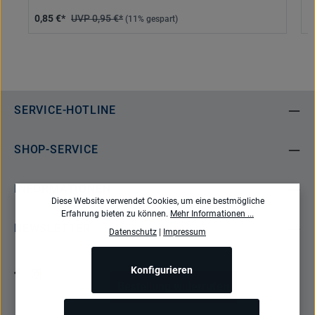
0,85 €*
0,95 €*
1
(11% gespart)
SERVICE-HOTLINE
SHOP-SERVICE
INFORMATIONEN
Diese Website verwendet Cookies, um eine bestmögliche
Erfahrung bieten zu können.
Mehr Informationen ...
NEWSLETTER
Datenschutz
|
Impressum
Konfigurieren
Bestellung widerrufen