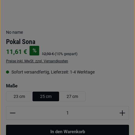
No name
Pokal Sona
%
11,61 €
12,90 €
(10% gespart)
Preise inkl. MwSt. zzgl. Versandkosten
Sofort versandfertig, Lieferzeit: 1-4 Werktage
auswählen
Maße
23 cm
25 cm
27 cm
Produkt Anzahl: Gib den gewünschten Wert ein oder be
In den Warenkorb