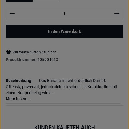
Produkt Anzahl: Gib den gewünschten Wert ein oder be
In den Warenkorb
Zur Wunschliste hinzufügen
Produktnummer:
105904010
Beschreibung
Das Banana macht ordentlich Dampf.
Offensiv, powervoll, jedoch nicht zu schnell. In Kombination mit
einem Noppenbelag wirst…
Mehr lesen ...
KUNDEN KAUFTEN AUCH
Produktgalerie überspringen