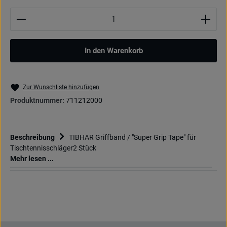
Produkt Anzahl: Gib den gewünschten Wert ein oder be
In den Warenkorb
Zur Wunschliste hinzufügen
Produktnummer:
711212000
Beschreibung
TIBHAR Griffband / "Super Grip Tape" für
Tischtennisschläger2 Stück
Mehr lesen ...