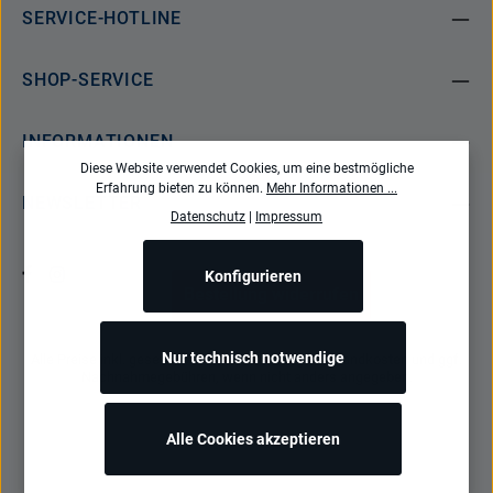
SERVICE-HOTLINE
SHOP-SERVICE
INFORMATIONEN
Diese Website verwendet Cookies, um eine bestmögliche
Erfahrung bieten zu können.
Mehr Informationen ...
NEWSLETTER
Datenschutz
|
Impressum
Konfigurieren
Bestellung widerrufen
Nur technisch notwendige
Alle Preise inkl. gesetzl. Mehrwertsteuer zzgl.
Versandkosten
und ggf.
Nachnahmegebühren, wenn nicht anders angegeben.
Alle Cookies akzeptieren