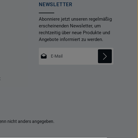
NEWSLETTER
Abonniere jetzt unseren regelmäßig
erscheinenden Newsletter, um
rechtzeitig über neue Produkte und
Angebote informiert zu werden.
E-Mail-Adresse*
Datenschutz
Die mit einem Stern (*) markierten Felder
t
Ich habe die
Datenschutzbestimmungen
sind Pflichtfelder.
zur Kenntnis genommen und die
AGB
gelesen und bin mit ihnen einverstanden.
*
nn nicht anders angegeben.