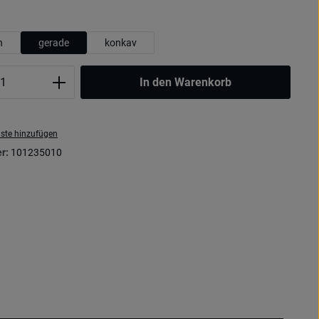
wählen
h
gerade
konkav
Anzahl: Gib den gewünschten Wert ein oder
In den Warenkorb
ste hinzufügen
r:
101235010