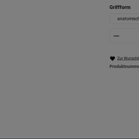
aus
Griffform
anatomisc
Produkt 
Zur Wunschli
Produktnumme