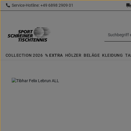
Service-Hotline: +49 6898 2909 01
 Hauptinhalt springen
Zur Suche springen
Zur Hauptnavigation springen
topbar.text
COLLECTION 2026
% EXTRA
HÖLZER
BELÄGE
KLEIDUNG
TA
Bildergalerie überspringen