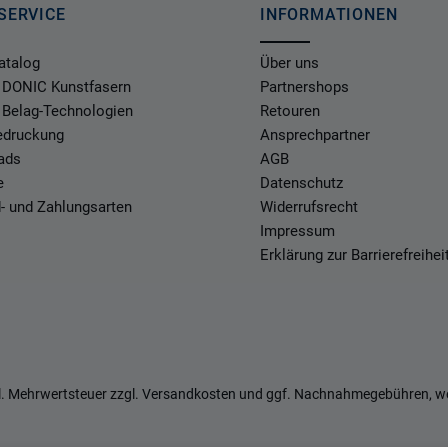
SERVICE
INFORMATIONEN
atalog
Über uns
 DONIC Kunstfasern
Partnershops
 Belag-Technologien
Retouren
Bedruckung
Ansprechpartner
ads
AGB
e
Datenschutz
- und Zahlungsarten
Widerrufsrecht
Impressum
Erklärung zur Barrierefreihei
zl. Mehrwertsteuer zzgl.
Versandkosten
und ggf. Nachnahmegebühren, we