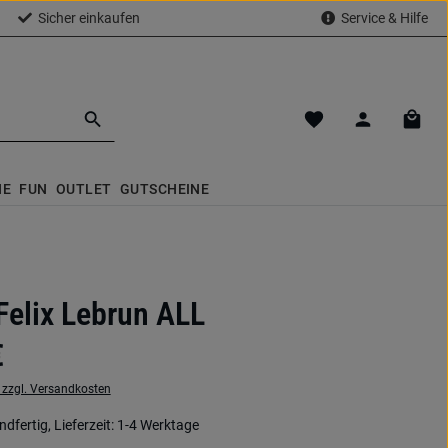
Sicher einkaufen
Service & Hilfe
Du hast 0 Produkte a
Waren
NE
FUN
OUTLET
GUTSCHEINE
Felix Lebrun ALL
€
. zzgl. Versandkosten
dfertig, Lieferzeit: 1-4 Werktage