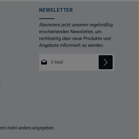
NEWSLETTER
Abonniere jetzt unseren regelmäßig
erscheinenden Newsletter, um
rechtzeitig über neue Produkte und
Angebote informiert zu werden.
E-Mail-Adresse*
Datenschutz
Die mit einem Stern (*) markierten Felder
t
Ich habe die
Datenschutzbestimmungen
sind Pflichtfelder.
zur Kenntnis genommen und die
AGB
gelesen und bin mit ihnen einverstanden.
*
nn nicht anders angegeben.