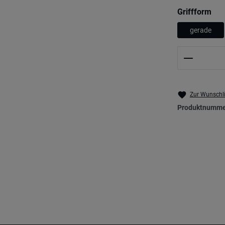
aus
Griffform
gerade
Produkt 
Zur Wunschli
Produktnumme