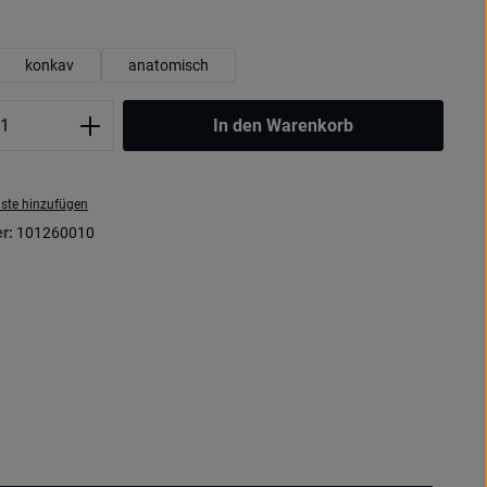
wählen
konkav
anatomisch
Anzahl: Gib den gewünschten Wert ein oder
In den Warenkorb
ste hinzufügen
r:
101260010