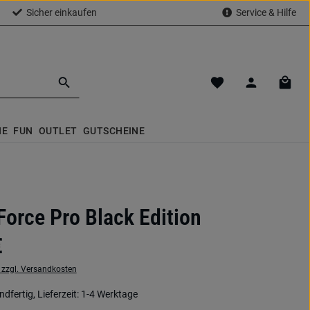
Sicher einkaufen
Service & Hilfe
Du hast 0 Produkte a
Waren
NE
FUN
OUTLET
GUTSCHEINE
Force Pro Black Edition
€
. zzgl. Versandkosten
dfertig, Lieferzeit: 1-4 Werktage