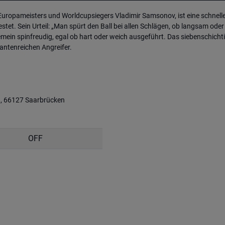
ropameisters und Worldcupsiegers Vladimir Samsonov, ist eine schnelle
tet. Sein Urteil: „Man spürt den Ball bei allen Schlägen, ob langsam ode
n spinfreudig, egal ob hart oder weich ausgeführt. Das siebenschichtige 
iantenreichen Angreifer.
a, 66127 Saarbrücken
OFF