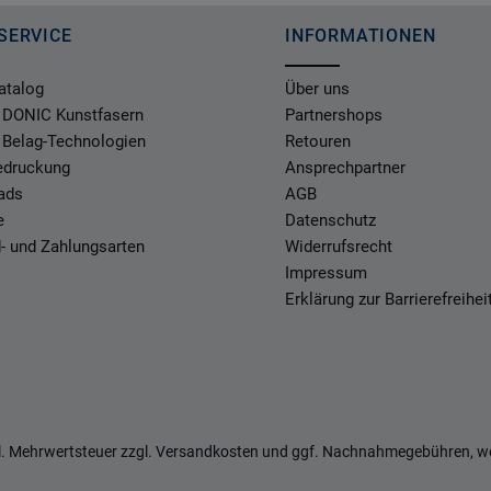
SERVICE
INFORMATIONEN
atalog
Über uns
 DONIC Kunstfasern
Partnershops
 Belag-Technologien
Retouren
Bedruckung
Ansprechpartner
ads
AGB
e
Datenschutz
- und Zahlungsarten
Widerrufsrecht
Impressum
Erklärung zur Barrierefreihei
zl. Mehrwertsteuer zzgl.
Versandkosten
und ggf. Nachnahmegebühren, we