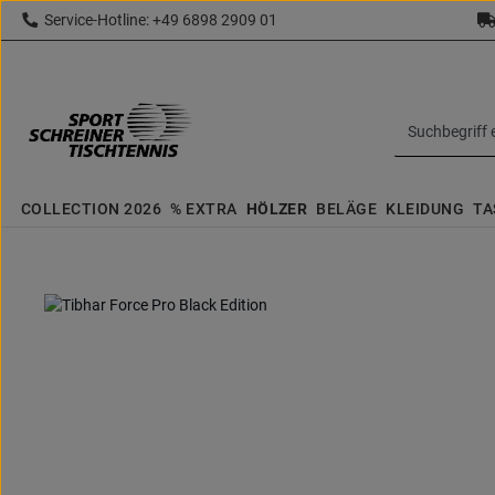
Service-Hotline: +49 6898 2909 01
 Hauptinhalt springen
Zur Suche springen
Zur Hauptnavigation springen
topbar.text
COLLECTION 2026
% EXTRA
HÖLZER
BELÄGE
KLEIDUNG
TA
Bildergalerie überspringen