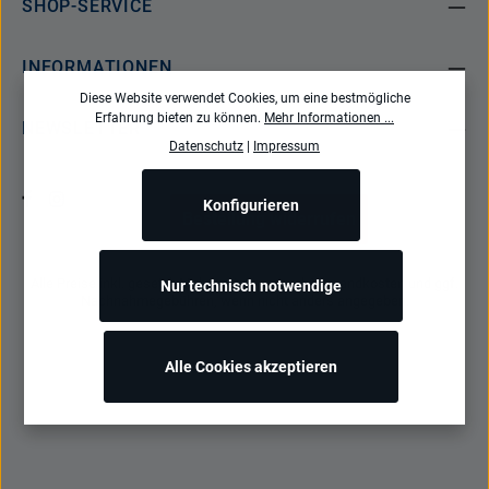
SHOP-SERVICE
INFORMATIONEN
Diese Website verwendet Cookies, um eine bestmögliche
Erfahrung bieten zu können.
Mehr Informationen ...
NEWSLETTER
Datenschutz
|
Impressum
Konfigurieren
Bestellung widerrufen
Alle Preise inkl. gesetzl. Mehrwertsteuer zzgl.
Versandkosten
und ggf.
Nur technisch notwendige
Nachnahmegebühren, wenn nicht anders angegeben.
Alle Cookies akzeptieren