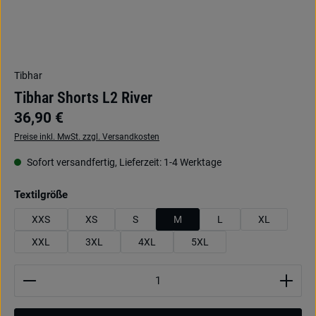
Tibhar
Tibhar Shorts L2 River
36,90 €
Preise inkl. MwSt. zzgl. Versandkosten
Sofort versandfertig, Lieferzeit: 1-4 Werktage
auswählen
Textilgröße
XXS
XS
S
M
L
XL
XXL
3XL
4XL
5XL
Produkt Anzahl: Gib den gewünschten Wert ein oder be